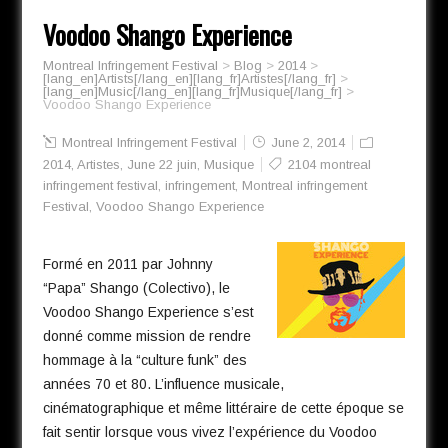
Voodoo Shango Experience
Montreal Infringement Festival
>
Blog
>
2014
>
[lang_en]Artists[/lang_en][lang_fr]Artistes[/lang_fr]
>
[lang_en]Music[/lang_en][lang_fr]Musique[/lang_fr]
>
Voodoo Shango Experience
Montreal Infringement Festival
June 2, 2014
2014
,
Artistes
,
June 22 juin
,
Musique
2104 montreal
infringement festival
,
infringement
,
Montreal infringement
Festival
,
Voodoo Shango Experience
Formé en 2011 par Johnny
“Papa” Shango (Colectivo), le
Voodoo Shango Experience s’est
donné comme mission de rendre
hommage à la “culture funk” des
années 70 et 80. L’influence musicale,
cinématographique et même littéraire de cette époque se
fait sentir lorsque vous vivez l’expérience du Voodoo