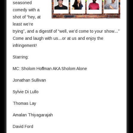
seasoned
comedy with a
shot of “hey, at
least we’re
trying”, and a digestif of “well, we’d come to your show…”
Come and laugh with us…or at us and enjoy the
infringement!
Starring:
MC: Sholom Hoffman AKA Sholom Alone
Jonathan Sullivan
Sylvie Di Lullo
Thomas Lay
Amalan Thiyagarajah
David Ford