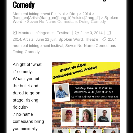
Comedy
Montreal Infringement Festival
>
Blog
>
2014
>
[lang_en]Artists[/lang_en][lang_fr]Artistes[/lang_fr]
>
Spoken
Word
>
Seven No-Name Comedians Doing Comedy
Montreal Infringement Festival
June 3, 2014
2014
,
Artists
,
June 22 juin
,
Spoken Word
,
Theatre
2104
montreal infringement festival
,
Seven No-Name Comedians
Doing Comedy
A night of “what
if” comedy.
What if you bit
the bullet and
dared to go on
stage, risking
ridicule?
7 no-name
comedians bring
you minimally-