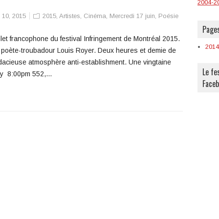
2004-2
 10, 2015
2015
,
Artistes
,
Cinéma
,
Mercredi 17 juin
,
Poésie
Pages
let francophone du festival Infringement de Montréal 2015.
2014
 le poète-troubadour Louis Royer. Deux heures et demie de
acieuse atmosphère anti-establishment. Une vingtaine
Le fe
rry 8:00pm 552,…
Face