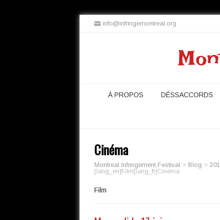
info@infringemontreal.org
Mont
À PROPOS
DÉSSACCORDS
Cinéma
Montreal Infringement Festival
>
Blog
>
201
[lang_en]Film[lang_fr]Cinéma
Film