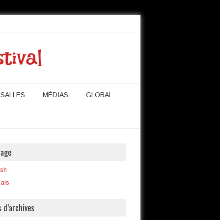
tival
SALLES
MÉDIAS
GLOBAL
uage
ish
cais
 d’archives