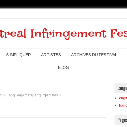
real Infringement Fes
S’IMPLIQUER
ARTISTES
ARCHIVES DU FESTIVAL
BLOG
Lang
5
>
[lang_en]Artists[lang_fr]Artistes
>
engl
fran
Pages