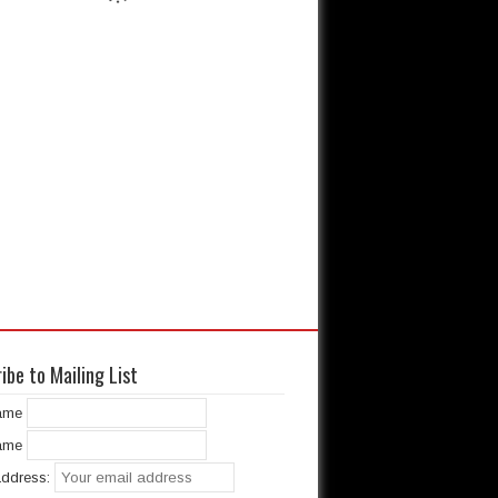
ibe to Mailing List
Name
ame
address: